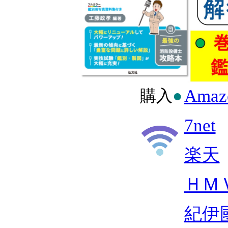
Amaz
購入
●
7net
楽天
ＨＭ
紀伊