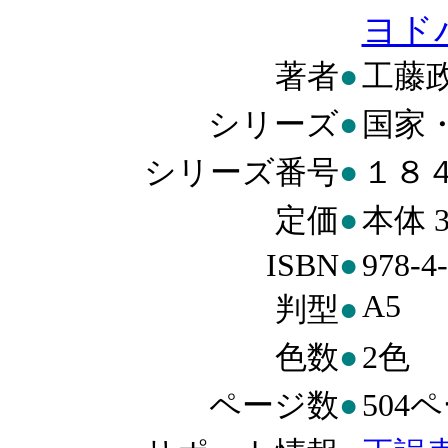
ヨド
著者
●
工藤
シリーズ
●
国家
シリーズ番号
●
１８
定価
●
本体 3
ISBN
●
978-4
A5
判型
●
色数
●
2色
ページ数
●
504